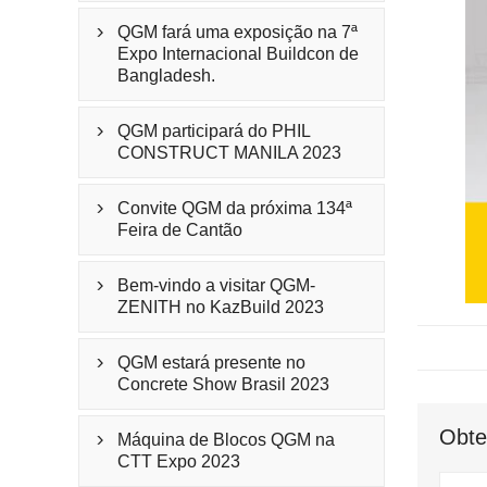
QGM fará uma exposição na 7ª

Expo Internacional Buildcon de
Bangladesh.
QGM participará do PHIL

CONSTRUCT MANILA 2023
Convite QGM da próxima 134ª

Feira de Cantão
Bem-vindo a visitar QGM-

ZENITH no KazBuild 2023
QGM estará presente no

Concrete Show Brasil 2023
Obte
Máquina de Blocos QGM na

CTT Expo 2023