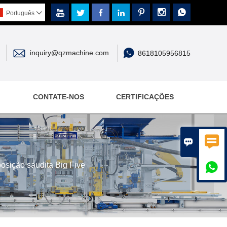







Português



inquiry@qzmachine.com
8618105956815
CONTATE-NOS
CERTIFICAÇÕES


posição saudita Big Five
