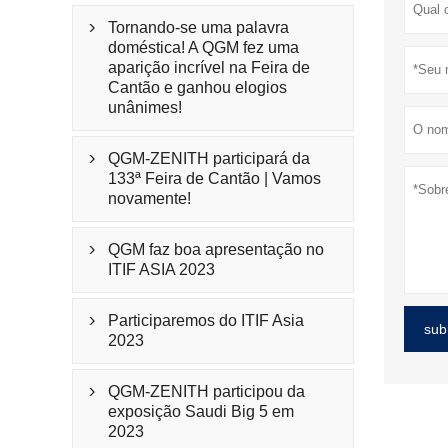
Tornando-se uma palavra

doméstica! A QGM fez uma
aparição incrível na Feira de
Cantão e ganhou elogios
unânimes!
QGM-ZENITH participará da

133ª Feira de Cantão | Vamos
novamente!
QGM faz boa apresentação no

ITIF ASIA 2023
Participaremos do ITIF Asia

sub
2023
QGM-ZENITH participou da

exposição Saudi Big 5 em
2023