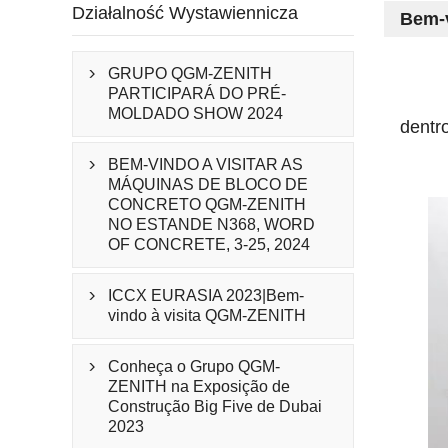
Działalność Wystawiennicza
Bem-v
GRUPO QGM-ZENITH

PARTICIPARÁ DO PRÉ-
MOLDADO SHOW 2024
dentr
BEM-VINDO A VISITAR AS

MÁQUINAS DE BLOCO DE
CONCRETO QGM-ZENITH
NO ESTANDE N368, WORD
OF CONCRETE, 3-25, 2024
ICCX EURASIA 2023|Bem-

vindo à visita QGM-ZENITH
Conheça o Grupo QGM-

ZENITH na Exposição de
Construção Big Five de Dubai
2023