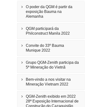
O poder da QGM é partir da

exposição Bauma na
Alemanha
QGM participará da

Philconstruct Manila 2022
Convite do 33º Bauma

Munique 2022
Grupo QGM-Zenith participa da

5ª Mineração do Vietnã
Bem-vindo a nos visitar na

Mineração Vietnam 2022
QGM-Zenith exibido em 2022

28ª Exposição Internacional de
Construção do Cazaquistão