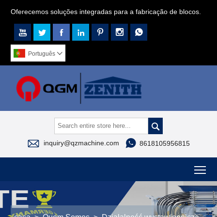
Oferecemos soluções integradas para a fabricação de blocos.







Português




inquiry@qzmachine.com
8618105956815
To