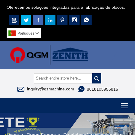
Oferecemos soluções integradas para a fabricação de blocos.







Português




inquiry@qzmachine.com
8618105956815
To