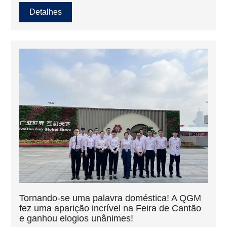
Leste. Ele fornece uma ampla gama de ideias inovadoras
Detalhes
e tecnologia avançada em equipamentos de construção,
mecânica e técnicas. Seus clientes-alvo incluem
prestadores de serviços na indústria, comércio,
construção e materiais de construção e tomadores de
decisão em compras. Sua internacionalização tornou-se
uma plataforma de informação crítica para empresas
chinesas que visam os mercados da Rússia e da Europa
Oriental.
Tornando-se uma palavra doméstica! A QGM
fez uma aparição incrível na Feira de Cantão
e ganhou elogios unânimes!