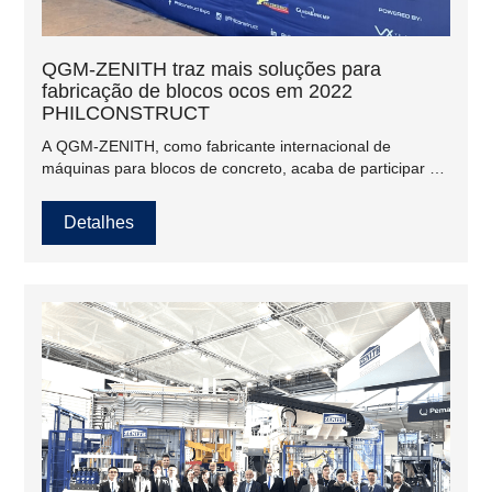
QGM-ZENITH traz mais soluções para
fabricação de blocos ocos em 2022
PHILCONSTRUCT
A QGM-ZENITH, como fabricante internacional de
máquinas para blocos de concreto, acaba de participar do
33º Fórum Internacional de Equipamentos de Construção,
material de construção, exposição e tecnologia de
Detalhes
produtos para interiores e exteriores das Filipinas,
conhecido como PHILCONSTRUCT, de 03 a 06 de
novembro de 2022, no SMX Convention Center Pasay,
Manila, Filipinas.