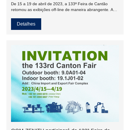
De 15 a 19 de abril de 2023, a 133ª Feira de Cantão
retomou as exibições off-line de maneira abrangente. A
área de exposição e o número de expositores atingiram
recordes. A área total de exposição atingiu 1,5 milhão de
Detalhes
metros quadrados, o número de expositores off-line
aumentou de 25.000 para cerca de 35.000 e mais de
9.000 novos expositores. Quangong Co., Ltd (QGM).,
como líder na indústria de máquinas de bloco, fez uma
aparição incrível na Feira de Cantão e se tornou popular!