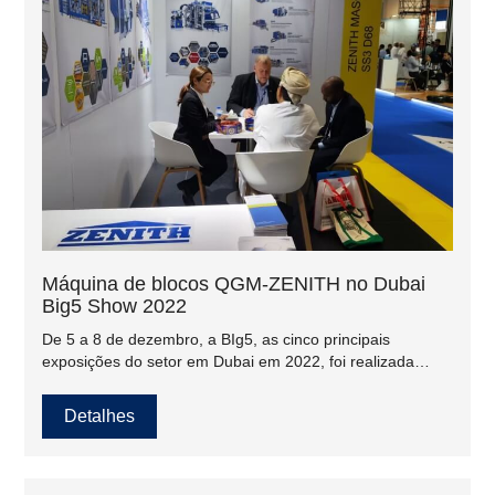
Máquina de blocos QGM-ZENITH no Dubai
Big5 Show 2022
De 5 a 8 de dezembro, a BIg5, as cinco principais
exposições do setor em Dubai em 2022, foi realizada
conforme programado no Dubai World Trade Center, nos
Emirados Árabes Unidos. A Big 5 é uma das maiores
Detalhes
exposições da indústria da construção no Oriente Médio,
atraindo 68.000 compradores profissionais, fornecedores
e público de todo o mundo.