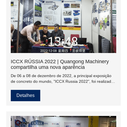
ICCX RÚSSIA 2022 | Quangong Machinery
compartilha uma nova aparência
De 06 a 08 de dezembro de 2022, a principal exposição
de concreto do mundo, "ICCX Russia 2022", foi realizada
na Rússia conforme programado. Como uma empresa
líder na área de máquinas para fabricação de blocos de
Detalhes
concreto na China, a Quangong Machinery Co., Ltd.
mostra as conquistas avançadas na área de fabricação de
máquinas para fabricação de blocos de concreto para o
mundo em nome da indústria.