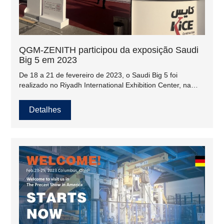
QGM-ZENITH participou da exposição Saudi
Big 5 em 2023
De 18 a 21 de fevereiro de 2023, o Saudi Big 5 foi
realizado no Riyadh International Exhibition Center, na
capital da Arábia Saudita. O local ocupa uma área total de
20 mil metros quadrados, com 308 expositores da China,
Detalhes
Turquia, Alemanha, Índia, Emirados Árabes Unidos, Brasil
e outros países, e cerca de 15 mil visitantes.