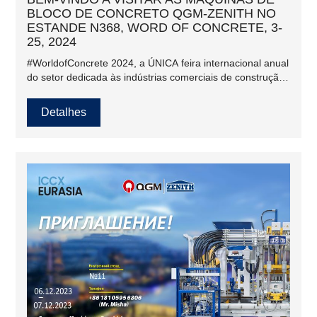
BLOCO DE CONCRETO QGM-ZENITH NO
ESTANDE N368, WORD OF CONCRETE, 3-
25, 2024
#WorldofConcrete 2024, a ÚNICA feira internacional anual
do setor dedicada às indústrias comerciais de construção
de concreto e alvenaria, acontecerá no Las Vegas
Convention Center, 3150 Paradise Rd, #LasVegas, NV
Detalhes
89109, de 23 a 25 de janeiro, 2024. #WOC atende às
indústrias globais de construção de concreto e #alvenaria
há 50 anos.