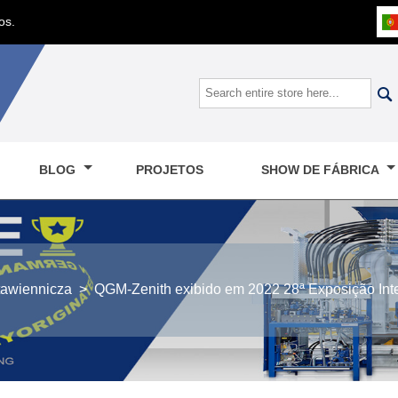
os.

BLOG
PROJETOS
SHOW DE FÁBRICA
tawiennicza
>
QGM-Zenith exibido em 2022 28ª Exposição Int