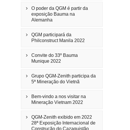
O poder da QGM é partir da

exposição Bauma na
Alemanha
QGM participará da

Philconstruct Manila 2022
Convite do 33º Bauma

Munique 2022
Grupo QGM-Zenith participa da

5ª Mineração do Vietnã
Bem-vindo a nos visitar na

Mineração Vietnam 2022
QGM-Zenith exibido em 2022

28ª Exposição Internacional de
Construção do Cazaquistão