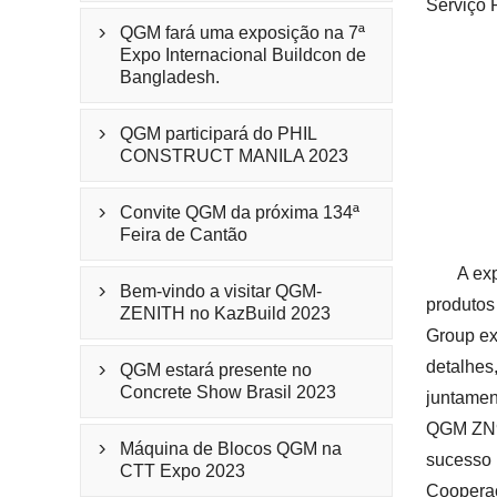
Serviço 
QGM fará uma exposição na 7ª

Expo Internacional Buildcon de
Bangladesh.
QGM participará do PHIL

CONSTRUCT MANILA 2023
Convite QGM da próxima 134ª

Feira de Cantão
A ex
Bem-vindo a visitar QGM-

produtos
ZENITH no KazBuild 2023
Group ex
detalhes
QGM estará presente no

Concrete Show Brasil 2023
juntamen
QGM ZN90
Máquina de Blocos QGM na

sucesso 
CTT Expo 2023
Coopera