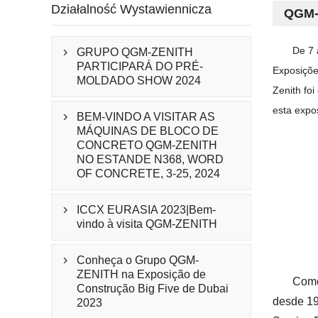
Działalność Wystawiennicza
QGM-Z
De 7 
GRUPO QGM-ZENITH

PARTICIPARÁ DO PRÉ-
Exposiçõe
MOLDADO SHOW 2024
Zenith fo
esta expo
BEM-VINDO A VISITAR AS

MÁQUINAS DE BLOCO DE
CONCRETO QGM-ZENITH
NO ESTANDE N368, WORD
OF CONCRETE, 3-25, 2024
ICCX EURASIA 2023|Bem-

vindo à visita QGM-ZENITH
Conheça o Grupo QGM-

ZENITH na Exposição de
Como
Construção Big Five de Dubai
desde 19
2023