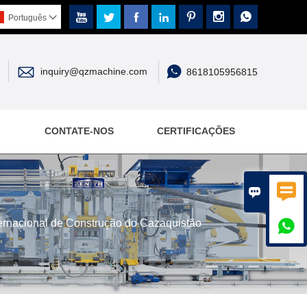







Português



inquiry@qzmachine.com
8618105956815
CONTATE-NOS
CERTIFICAÇÕES


ernacional de Construção do Cazaquistão
