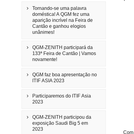
Tornando-se uma palavra

doméstica! A QGM fez uma
aparição incrível na Feira de
Cantão e ganhou elogios
unânimes!
QGM-ZENITH participará da

133ª Feira de Cantão | Vamos
novamente!
QGM faz boa apresentação no

ITIF ASIA 2023
Participaremos do ITIF Asia

2023
QGM-ZENITH participou da

exposição Saudi Big 5 em
2023
Com 