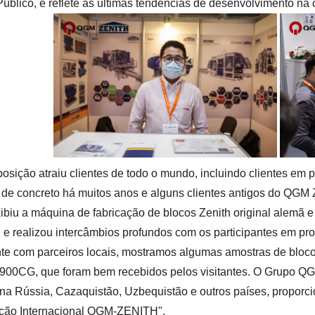
Público, e reflete as últimas tendências de desenvolvimento na 
posição atraiu clientes de todo o mundo, incluindo clientes em
 de concreto há muitos anos e alguns clientes antigos do QGM
ibiu a máquina de fabricação de blocos Zenith original alem
, e realizou intercâmbios profundos com os participantes em pr
te com parceiros locais, mostramos algumas amostras de bloc
0CG, que foram bem recebidos pelos visitantes. O Grupo QGM 
na Rússia, Cazaquistão, Uzbequistão e outros países, proporc
ção Internacional QGM-ZENITH".