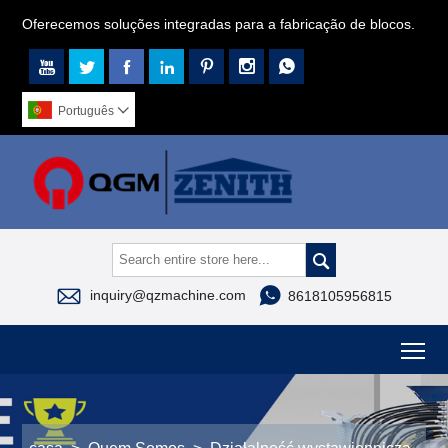
Oferecemos soluções integradas para a fabricação de blocos.







Português




inquiry@qzmachine.com
8618105956815
To