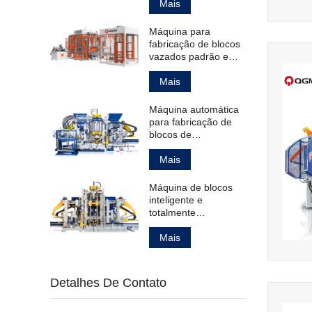
ocos padrão.
Mais
Máquina para
fabricação de blocos
vazados padrão e
para pavimentação.
Mais
Máquina automática
para fabricação de
blocos de
pavimentação ocos e
maciços, além de
Mais
meio-fios.
Máquina de blocos
inteligente e
totalmente
automática para
fabricação de
Mais
produtos de concreto.
Detalhes De Contato