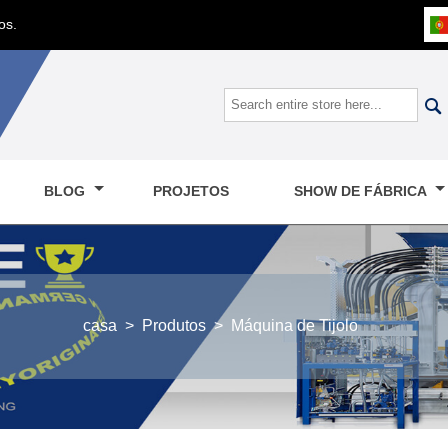
os.

BLOG
PROJETOS
SHOW DE FÁBRICA
casa
>
Produtos
>
Máquina de Tijolo