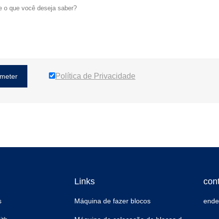
Política de Privacidade
meter
Links
con
s
Máquina de fazer blocos
ende