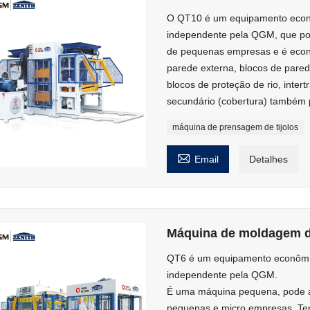
O QT10 é um equipamento econô
independente pela QGM, que pod
de pequenas empresas e é econô
parede externa, blocos de parede
blocos de proteção de rio, inter
secundário (cobertura) também 
máquina de prensagem de tijolos

Email
Detalhes
Máquina de moldagem de
QT6 é um equipamento econômico
independente pela QGM.
É uma máquina pequena, pode at
pequenas e micro empresas. Tem