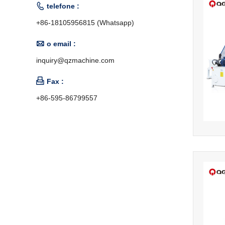

telefone :
+86-18105956815 (Whatsapp)

o email :
inquiry@qzmachine.com

Fax :
+86-595-86799557