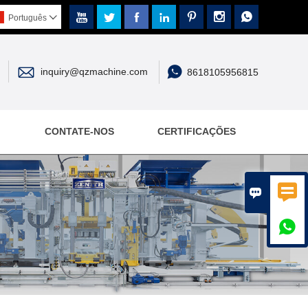







Português



inquiry@qzmachine.com
8618105956815
CONTATE-NOS
CERTIFICAÇÕES


