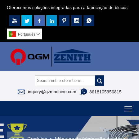
Oferecemos soluções integradas para a fabricação de blocos.







Português




inquiry@qzmachine.com
8618105956815
To