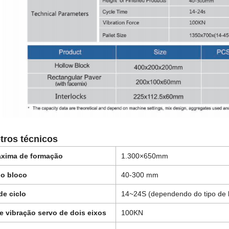
tros técnicos
áxima de formação
1.300×650mm
do bloco
40-300 mm
e ciclo
14~24S (dependendo do tipo de 
e vibração servo de dois eixos
100KN