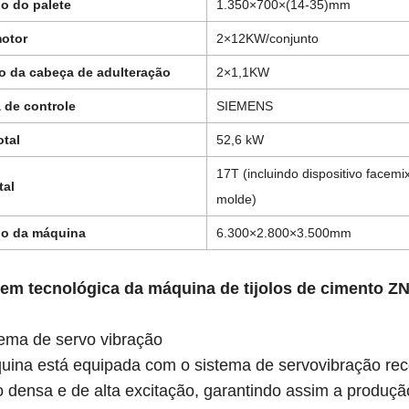
o do palete
1.350×700×(14-35)mm
otor
2×12KW/conjunto
o da cabeça de adulteração
2×1,1KW
 de controle
SIEMENS
otal
52,6 kW
17T (incluindo dispositivo facemi
tal
molde)
o da máquina
6.300×2.800×3.500mm
em tecnológica da máquina de tijolos de cimento Z
ema de servo vibração
na está equipada com o sistema de servovibração rec
o densa e de alta excitação, garantindo assim a produção