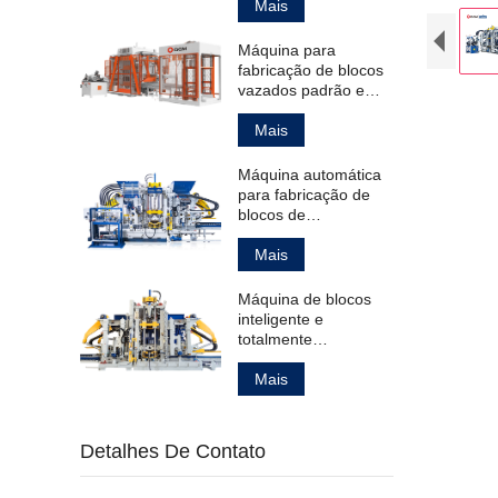
ocos padrão.
Mais
Máquina para
fabricação de blocos
vazados padrão e
para pavimentação.
Mais
Máquina automática
para fabricação de
blocos de
pavimentação ocos e
maciços, além de
Mais
meio-fios.
Máquina de blocos
inteligente e
totalmente
automática para
fabricação de
Mais
produtos de concreto.
Detalhes De Contato