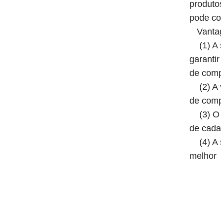
produto
pode co
Vantag
(1) A s
garanti
de comp
(2) A v
de comp
(3) O t
de cada
(4) A s
melhor