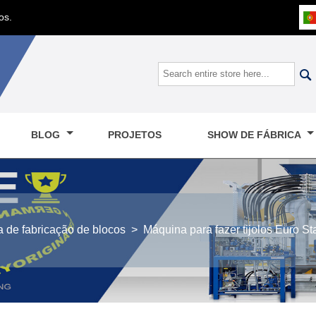
os.

BLOG
PROJETOS
SHOW DE FÁBRICA
 de fabricação de blocos
>
Máquina para fazer tijolos Euro S