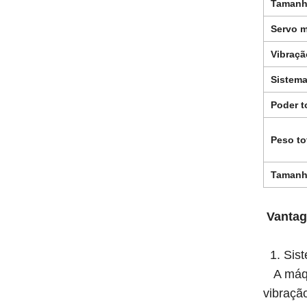
Tamanh
Servo m
Vibraçã
Sistema
Poder t
Peso to
Tamanh
Vantag
1. Sist
A máqui
vibraçã