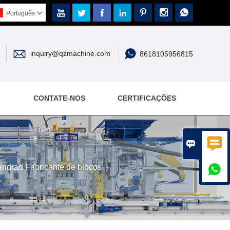







Português



inquiry@qzmachine.com
8618105956815
CONTATE-NOS
CERTIFICAÇÕES


tandrad Fabricante de blocos
