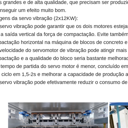
s grandes e de alta qualidade, que precisam ser produzi
nseguir um efeito muito bom.
ens da servo vibração (2x12KW):
ervo vibração pode garantir que os dois motores estej
r a saída vertical da força de compactação. Evite també
actação horizontal na máquina de blocos de concreto e 
elocidade do servomotor de vibração pode atingir mais 
actação e a qualidade do bloco seria bastante melhora
empo de partida do servo motor é menor, concluído em
 ciclo em 1,5-2s e melhorar a capacidade de produção a
ervo vibração pode efetivamente reduzir o consumo de