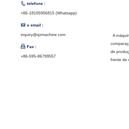

telefone :
+86-18105956815 (Whatsapp)

o email :
inquiry@qzmachine.com
A máquina
comparaçã

Fax :
de produç
+86-595-86799557
frente de