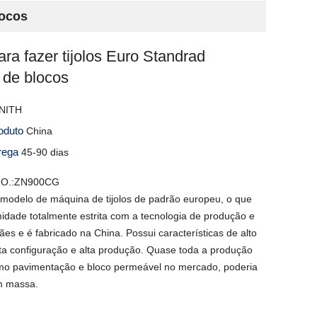
locos
ra fazer tijolos Euro Standrad
 de blocos
NITH
roduto
China
trega
45-90 dias
NO.:ZN900CG
odelo de máquina de tijolos de padrão europeu, o que
midade totalmente estrita com a tecnologia de produção e
es e é fabricado na China. Possui características de alto
a configuração e alta produção. Quase toda a produção
mo pavimentação e bloco permeável no mercado, poderia
m massa.