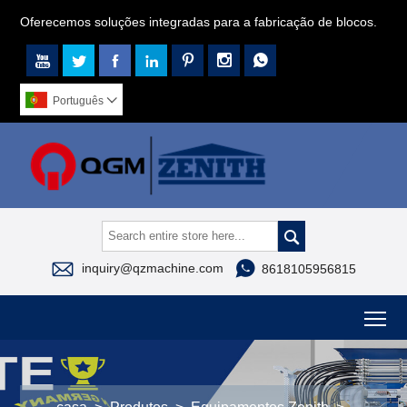
Oferecemos soluções integradas para a fabricação de blocos.







Português




inquiry@qzmachine.com
8618105956815
To