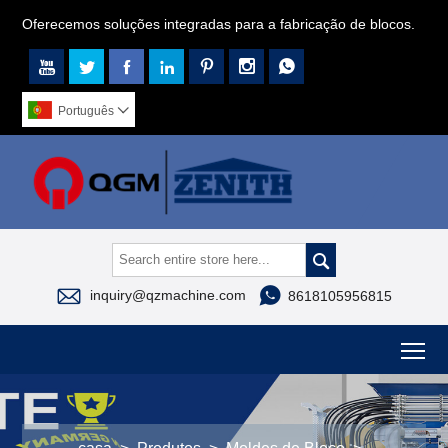
Oferecemos soluções integradas para a fabricação de blocos.







Português




inquiry@qzmachine.com
8618105956815
To