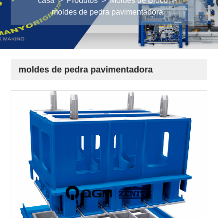
casa
>
Produtos
>
Moldes de Bloco
>
moldes de pedra pavimentadora
moldes de pedra pavimentadora