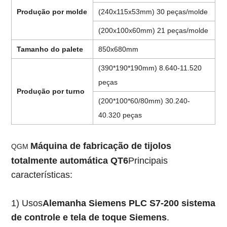
Produção por molde
(240x115x53mm) 30 peças/molde
(200x100x60mm) 21 peças/molde
Tamanho do palete
850x680mm
(390*190*190mm) 8.640-11.520
peças
Produção por turno
(200*100*60/80mm) 30.240-
40.320 peças
Máquina de fabricação de tijolos
QGM
totalmente automática QT6
Principais
características:
1) Usos
Alemanha Siemens PLC S7-200 sistema
de controle e tela de toque Siemens
.