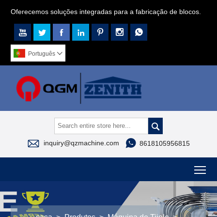
Oferecemos soluções integradas para a fabricação de blocos.







Português




inquiry@qzmachine.com
8618105956815
To