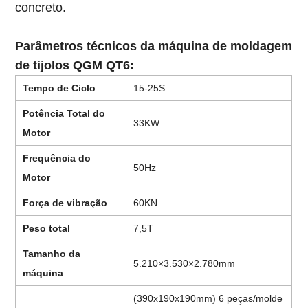
concreto.
Parâmetros técnicos da máquina de moldagem
de tijolos QGM QT6
:
Tempo de Ciclo
15-25S
Potência Total do
33KW
Motor
Frequência do
50Hz
Motor
Força de vibração
60KN
Peso total
7,5T
Tamanho da
5.210×3.530×2.780mm
máquina
(390x190x190mm) 6 peças/molde