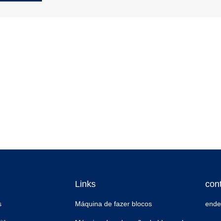
Links
con
s
Máquina de fazer blocos
ende