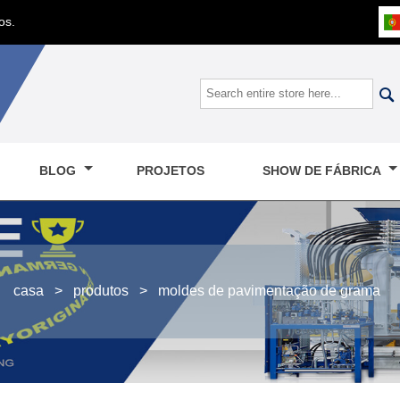
os.

BLOG
PROJETOS
SHOW DE FÁBRICA
casa
>
produtos
>
moldes de pavimentação de grama