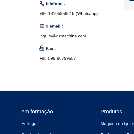

telefone :
+86-18105956815 (Whatsapp)

o email :
inquiry@qzmachine.com

Fax :
+86-595-86799557
em formação
Produtos
Entregar
Máquina de tijolo