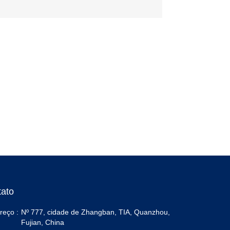
tato
reço :
Nº 777, cidade de Zhangban, TIA, Quanzhou,
Fujian, China