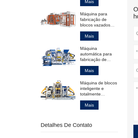
blocos de
Mais
pavimentação
O
ocos padrão.
Máquina para
h
fabricação de
blocos vazados
padrão e para
pavimentação.
Mais
Máquina
automática para
fabricação de
blocos de
pavimentação
Mais
ocos e maciços,
além de meio-fios.
Máquina de blocos
inteligente e
totalmente
automática para
fabricação de
Mais
produtos de
concreto.
Detalhes De Contato