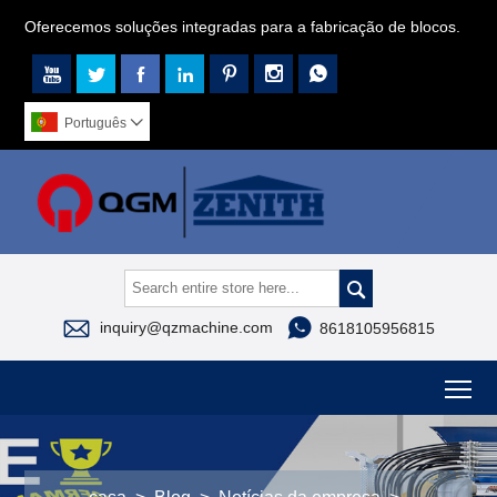
Oferecemos soluções integradas para a fabricação de blocos.







Português




inquiry@qzmachine.com
8618105956815
To