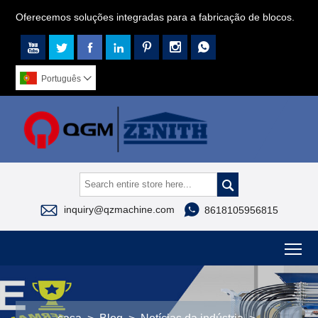
Oferecemos soluções integradas para a fabricação de blocos.







Português




inquiry@qzmachine.com
8618105956815
To