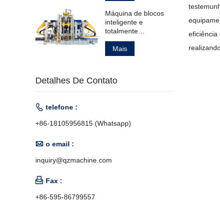
meio-fios.
testemunh
Máquina de blocos
equipamen
inteligente e
totalmente
eficiênci
automática para
realizando
fabricação de
Mais
produtos de concreto.
Detalhes De Contato

telefone :
+86-18105956815 (Whatsapp)

o email :
inquiry@qzmachine.com

Fax :
+86-595-86799557