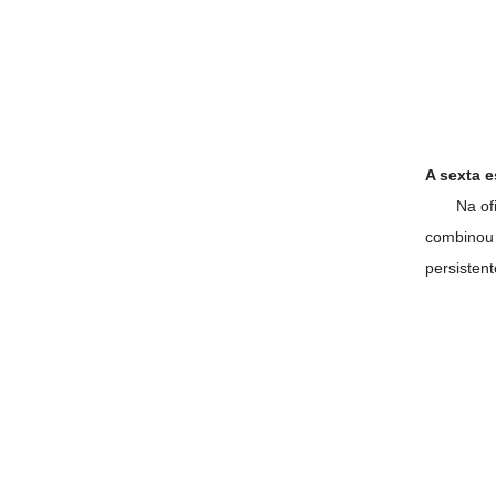
A sexta e
Na of
combinou 
persistent