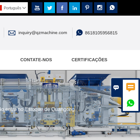







Português



inquiry@qzmachine.com
8618105956815
CONTATE-NOS
CERTIFICAÇÕES



ão entra no Estoque de Quangong