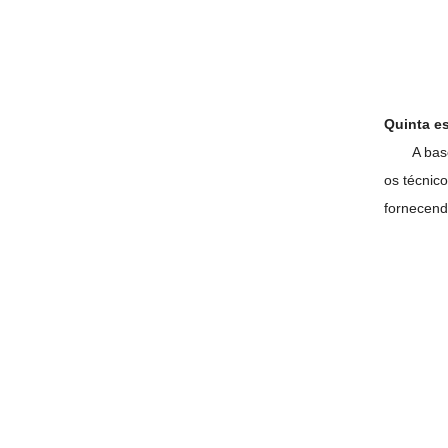
Quinta es
A bas
os técnic
fornecend