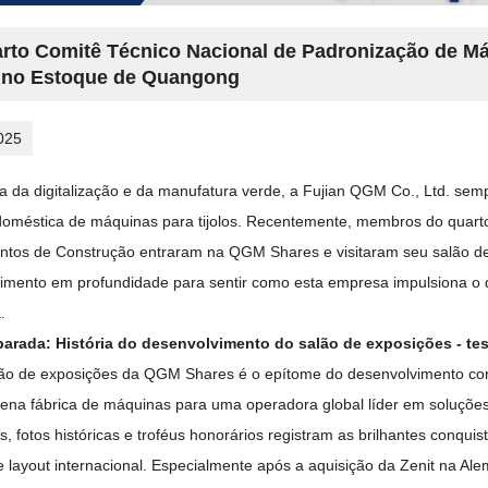
rto Comitê Técnico Nacional de Padronização de M
 no Estoque de Quangong
025
a da digitalização e da manufatura verde, a Fujian QGM Co., Ltd. semp
 doméstica de máquinas para tijolos. Recentemente, membros do quar
tos de Construção entraram na QGM Shares e visitaram seu salão de e
imento em profundidade para sentir como esta empresa impulsiona o 
.
parada: História do desenvolvimento do salão de exposições - te
ão de exposições da QGM Shares é o epítome do desenvolvimento co
na fábrica de máquinas para uma operadora global líder em soluções i
s, fotos históricas e troféus honorários registram as brilhantes conq
 layout internacional. Especialmente após a aquisição da Zenit na Ale