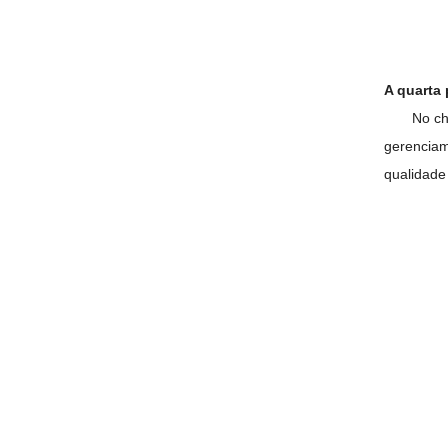
A quarta
No ch
gerenciam
qualidade