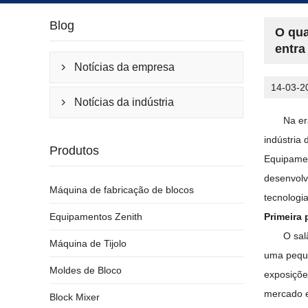
Blog
O qua
entra
Notícias da empresa

14-03-2
Notícias da indústria

Na er
indústria
Produtos
Equipamen
desenvolv
Máquina de fabricação de blocos
tecnologia
Equipamentos Zenith
Primeira 
O sal
Máquina de Tijolo
uma peque
Moldes de Bloco
exposiçõe
mercado e
Block Mixer