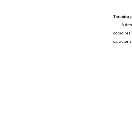
Terceira 
A áre
como resí
caracterís