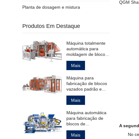
QGM Share
Planta de dosagem e mistura
Produtos Em Destaque
Máquina totalmente
automática para
moldagem de blocos
de pavimentação
ocos padrão.
Mais
Máquina para
fabricação de blocos
vazados padrão e
para pavimentação.
Mais
Máquina automática
para fabricação de
blocos de
A segunda
pavimentação ocos e
No ce
maciços, além de
Mais