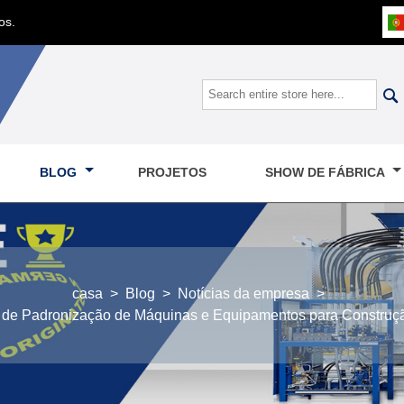
os.

BLOG
PROJETOS
SHOW DE FÁBRICA
casa
>
Blog
>
Notícias da empresa
>
l de Padronização de Máquinas e Equipamentos para Construç