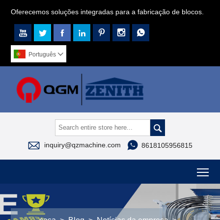
Oferecemos soluções integradas para a fabricação de blocos.







Português




inquiry@qzmachine.com
8618105956815
To