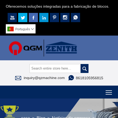
Oferecemos soluções integradas para a fabricação de blocos.







Português




inquiry@qzmachine.com
8618105956815
To