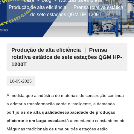
casa
>
Blog
>
Notícias da empresa
>
Produção de alta eficiência ｜ Prensa rotativa estática
de sete estações QGM HP-1200T
Produção de alta eficiência ｜ Prensa
rotativa estática de sete estações QGM HP-
1200T
10-09-2025
À medida que a indústria de materiais de construção continua
a adotar a transformação verde e inteligente, a demanda
por
tijolos de alta qualidade
e
capacidade de produção
eficiente e em larga escala
está aumentando constantemente.
Máquinas tradicionais de uma ou três estações estão