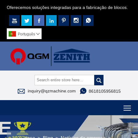
Oferecemos soluções integradas para a fabricação de blocos.







Português




inquiry@qzmachine.com
8618105956815
To