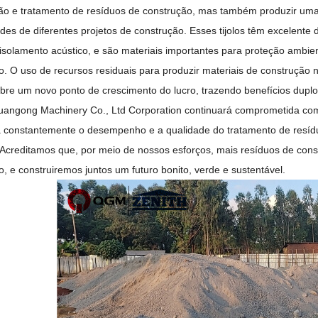
o e tratamento de resíduos de construção, mas também produzir uma v
des de diferentes projetos de construção. Esses tijolos têm excelente
 isolamento acústico, e são materiais importantes para proteção ambien
o. O uso de recursos residuais para produzir materiais de construção
re um novo ponto de crescimento do lucro, trazendo benefícios dupl
ngong Machinery Co., Ltd Corporation continuará comprometida com a
 constantemente o desempenho e a qualidade do tratamento de resídu
s. Acreditamos que, por meio de nossos esforços, mais resíduos de con
, e construiremos juntos um futuro bonito, verde e sustentável.