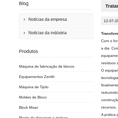
Blog
Trata
Notícias da empresa

12-07-2
Notícias da indústria
Transform

Com o for
a dia. Co
Produtos
equipamen
resíduos s
Máquina de fabricação de blocos
O equipam
Equipamentos Zenith
tecnologi
finalmente
Máquina de Tijolo
reduzindo
Moldes de Bloco
construçã
recursos,
Block Mixer
A prática
Planta de dosagem e mistura