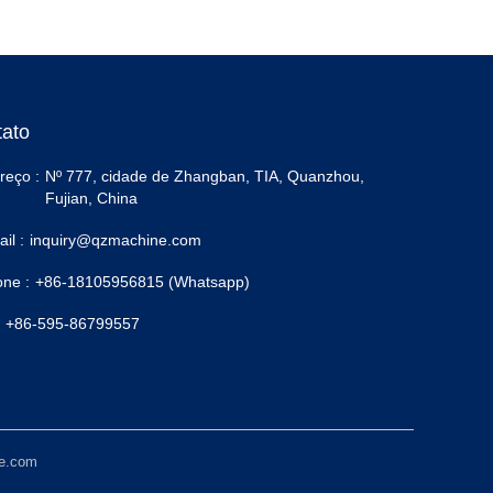
tato
reço :
Nº 777, cidade de Zhangban, TIA, Quanzhou,
Fujian, China
il :
inquiry@qzmachine.com
one :
+86-18105956815 (Whatsapp)
+86-595-86799557
ne.com