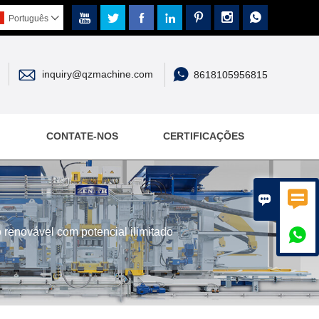







Português



inquiry@qzmachine.com
8618105956815
CONTATE-NOS
CERTIFICAÇÕES


 renovável com potencial ilimitado
