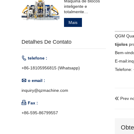
Máquina de blocos
inteligente e
totalmente
automática para
fabricação de
Mais
produtos de concreto.
QGM Quang
Detalhes De Contato
tijolos
pro
Bem-vindo

telefone :
E-mail:i
+86-18105956815 (Whatsapp)
Telefone

o email :
inquiry@qzmachine.com
Prev no


Fax :
+86-595-86799557
Obte