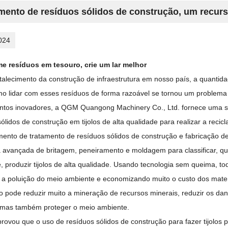
mento de resíduos sólidos de construção, um recurs
024
e resíduos em tesouro, crie um lar melhor
talecimento da construção de infraestrutura em nosso país, a quantid
mo lidar com esses resíduos de forma razoável se tornou um problema 
tos inovadores, a QGM Quangong Machinery Co., Ltd. fornece uma sol
ólidos de construção em tijolos de alta qualidade para realizar a reci
ento de tratamento de resíduos sólidos de construção e fabricação d
a avançada de britagem, peneiramento e moldagem para classificar, que
, produzir tijolos de alta qualidade. Usando tecnologia sem queima, to
 a poluição do meio ambiente e economizando muito o custo dos mater
o pode reduzir muito a mineração de recursos minerais, reduzir os d
 mas também proteger o meio ambiente.
 provou que o uso de resíduos sólidos de construção para fazer tijolos