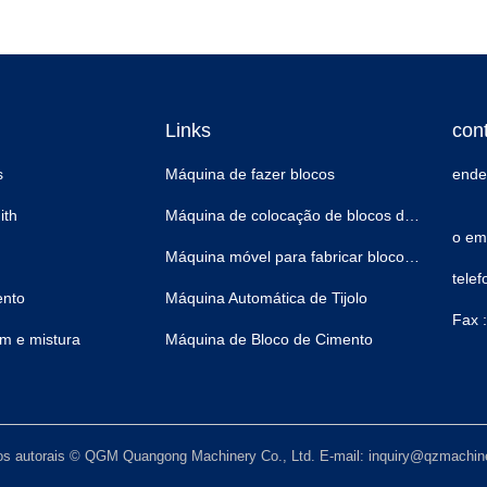
Links
con
s
Máquina de fazer blocos
ende
ith
Máquina de colocação de blocos de concreto
o ema
Máquina móvel para fabricar blocos de concreto
telef
ento
Máquina Automática de Tijolo
Fax :
m e mistura
Máquina de Bloco de Cimento
tos autorais © QGM Quangong Machinery Co., Ltd. E-mail: inquiry@qzmachi