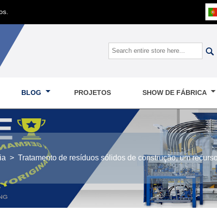
os.

BLOG
PROJETOS
SHOW DE FÁBRICA
ia
>
Tratamento de resíduos sólidos de construção, um recurso