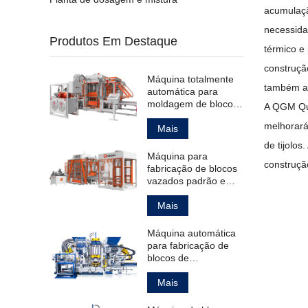
acumulaçã
necessida
Produtos Em Destaque
térmico e
construçã
Máquina totalmente
também ab
automática para
moldagem de blocos
A QGM Qua
de pavimentação
melhorará
ocos padrão.
Mais
de tijolo
Máquina para
construção
fabricação de blocos
vazados padrão e
para pavimentação.
Mais
Máquina automática
para fabricação de
blocos de
pavimentação ocos e
maciços, além de
Mais
meio-fios.