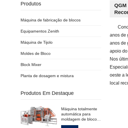
Produtos
QGM N
Recon
Máquina de fabricação de blocos
Conc
Equipamentos Zenith
anos de 
Máquina de Tijolo
anos de 
apoio do
Moldes de Bloco
Nos últi
Block Mixer
Especial
oeste a 
Planta de dosagem e mistura
local re
Produtos Em Destaque
Máquina totalmente
automática para
moldagem de blocos
de pavimentação