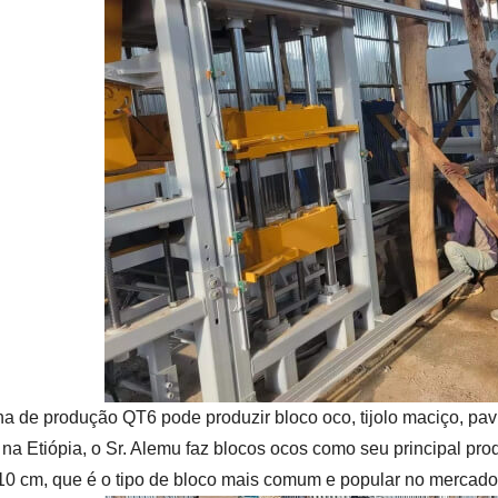
nha de produção QT6 pode produzir bloco oco, tijolo maciço, pa
na Etiópia, o Sr. Alemu faz blocos ocos como seu principal pro
10 cm, que é o tipo de bloco mais comum e popular no mercado 