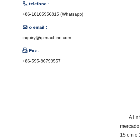

telefone :
+86-18105956815 (Whatsapp)

o email :
inquiry@qzmachine.com

Fax :
+86-595-86799557
A li
mercado 
15 cm e 