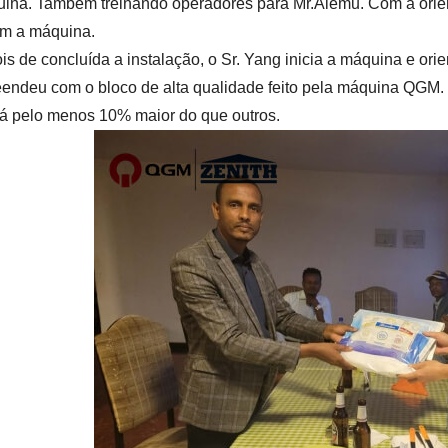
ina. Também treinando operadores para Mr.Alemu. Com a orien
em a máquina.
s de concluída a instalação, o Sr. Yang inicia a máquina e orie
eendeu com o bloco de alta qualidade feito pela máquina QGM. 
 pelo menos 10% maior do que outros.