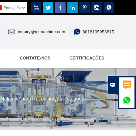







Português



inquiry@qzmachine.com
8618105956815
CONTATE-NOS
CERTIFICAÇÕES


Nekemte para Reconstrução Pós-guerra.
