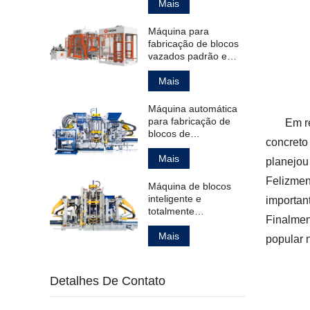
ocos padrão.
Mais
Máquina para
fabricação de blocos
vazados padrão e
para pavimentação.
Mais
Máquina automática
para fabricação de
Em r
blocos de
concreto
pavimentação ocos e
maciços, além de
Mais
planejou
meio-fios.
Felizment
Máquina de blocos
inteligente e
importan
totalmente
Finalmen
automática para
fabricação de
Mais
popular 
produtos de concreto.
Detalhes De Contato