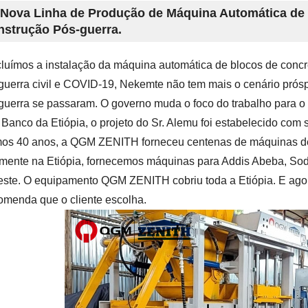
ova Linha de Produção de Máquina Automática de
strução Pós-guerra.
luímos a instalação da máquina automática de blocos de con
guerra civil e COVID-19, Nekemte não tem mais o cenário próspe
guerra se passaram. O governo muda o foco do trabalho para 
 Banco da Etiópia, o projeto do Sr. Alemu foi estabelecido co
mos 40 anos, a QGM ZENITH forneceu centenas de máquinas de b
mente na Etiópia, fornecemos máquinas para Addis Abeba, Sodo, 
leste. O equipamento QGM ZENITH cobriu toda a Etiópia. E ag
comenda que o cliente escolha.