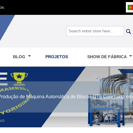
os.

BLOG
PROJETOS
SHOW DE FÁBRICA
rodução de Máquina Automática de Blocos QT6 Concluída em 