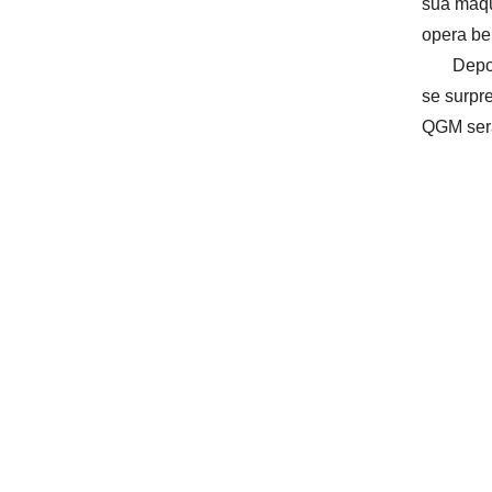
sua máqu
opera b
Depoi
se surpr
QGM será