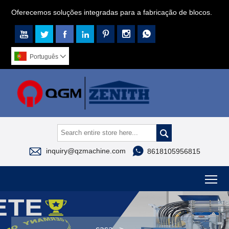
Oferecemos soluções integradas para a fabricação de blocos.







Português




inquiry@qzmachine.com
8618105956815
To